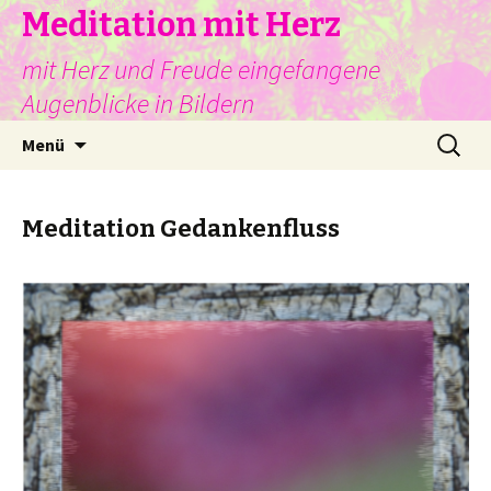
Meditation mit Herz
mit Herz und Freude eingefangene
Augenblicke in Bildern
Springe
Suche
Menü
zum
nach:
Inhalt
Meditation Gedankenfluss