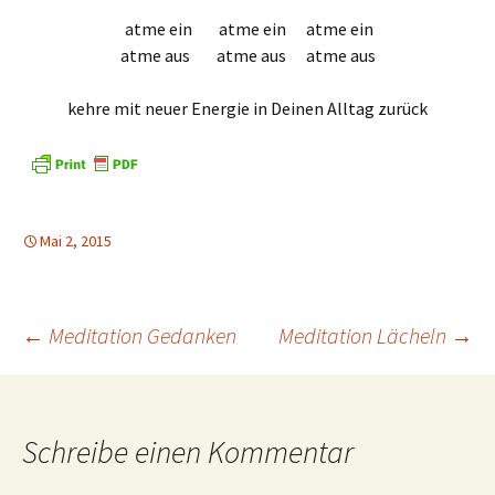
atme ein atme ein atme ein
atme aus atme aus atme aus
kehre mit neuer Energie in Deinen Alltag zurück
Mai 2, 2015
Beitrags-
←
Meditation Gedanken
Meditation Lächeln
→
Navigation
Schreibe einen Kommentar