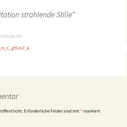
tation strahlende Stille
“
 11:21 pm Uhr
be/n_C_gYLm7_k
mentar
röffentlicht.
Erforderliche Felder sind mit
*
markiert