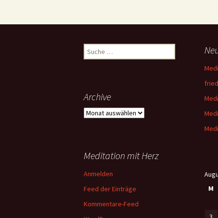
Suche
Neu
nach:
Medi
fried
Archive
Medi
Archive
Medi
Medi
Meditation mit Herz
Anmelden
Augu
M
Feed der Einträge
Kommentare-Feed
3