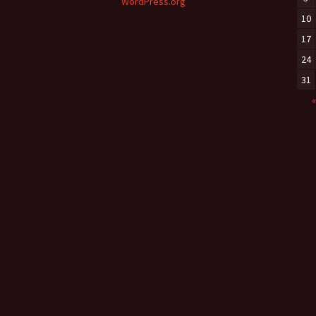
WordPress.org
10
17
24
31
«