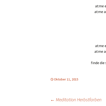
atme 
atme 
atme 
atme 
finde die
Oktober 11, 2015
Beitrags-
←
Meditation Herbstfarben