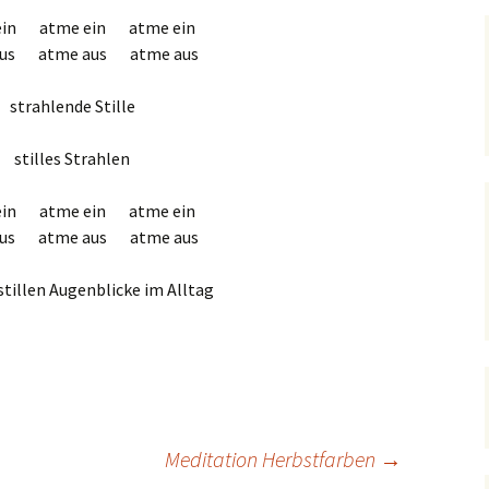
ein atme ein atme ein
aus atme aus atme aus
strahlende Stille
stilles Strahlen
ein atme ein atme ein
aus atme aus atme aus
 stillen Augenblicke im Alltag
Meditation Herbstfarben
→