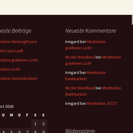
este Beiträge
Neueste Kommentare
tation Winterglitzern
Irmgard
bei
Meditation
goldenes Licht
lich und sanft
Nicole Wendland
bei
Meditation
tation goldenes Licht
goldenes Licht
tation Licht
Irmgard
bei
Meditation
tation Verletzlichkeit
Dankbarkeit
Nicole Wendland
bei
Meditation
Dankbarkeit
Irmgard
bei
Meditation JETZT
st 2026
D
M
D
F
S
S
1
2
Bildergalerie
4
5
6
7
8
9