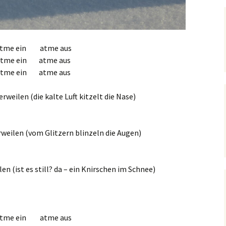
tme ein atme aus
atme ein atme aus
atme ein atme aus
weilen (die kalte Luft kitzelt die Nase)
rweilen (vom Glitzern blinzeln die Augen)
len (ist es still? da – ein Knirschen im Schnee)
tme ein atme aus