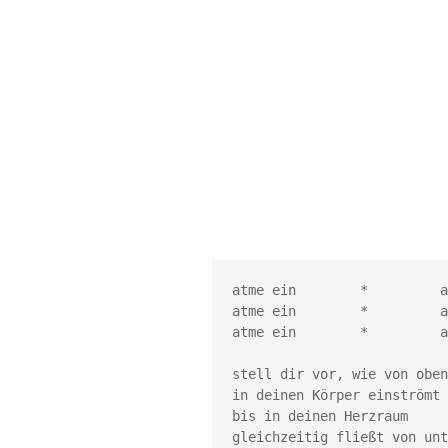
atme ein        *         a
atme ein        *         a
atme ein        *         a
stell dir vor, wie von oben
in deinen Körper einströmt 
bis in deinen Herzraum

gleichzeitig fließt von unt