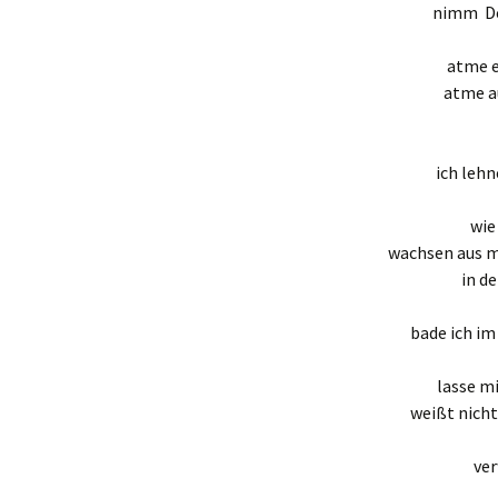
nimm De
atme 
atme 
ich leh
wie
wachsen aus m
in de
bade ich i
lasse m
weißt nicht
ver