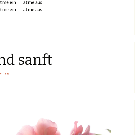
atme ein atme aus
atme ein atme aus
und sanft
pulse