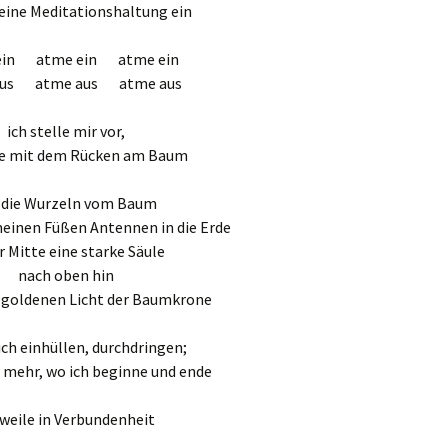
ine Meditationshaltung ein
ein atme ein atme ein
aus atme aus atme aus
ich stelle mir vor,
ne mit dem Rücken am Baum
 die Wurzeln vom Baum
einen Füßen Antennen in die Erde
r Mitte eine starke Säule
nach oben hin
m goldenen Licht der Baumkrone
ich einhüllen, durchdringen;
 mehr, wo ich beginne und ende
weile in Verbundenheit