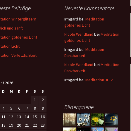
este Beiträge
Neueste Kommentare
tation Winterglitzern
Irmgard
bei
Meditation
goldenes Licht
lich und sanft
Nicole Wendland
bei
Meditation
tation goldenes Licht
goldenes Licht
tation Licht
Irmgard
bei
Meditation
tation Verletzlichkeit
Dankbarkeit
Nicole Wendland
bei
Meditation
Dankbarkeit
Irmgard
bei
Meditation JETZT
st 2026
D
M
D
F
S
S
1
2
Bildergalerie
4
5
6
7
8
9
11
12
13
14
15
16
18
19
20
21
22
23