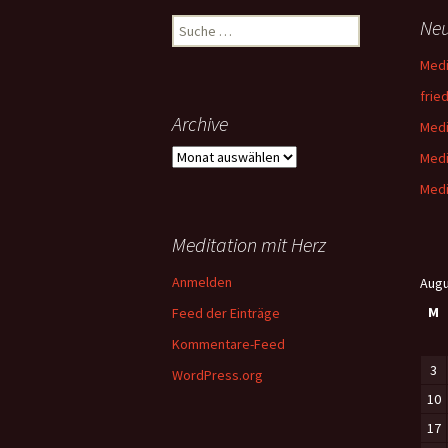
Suche
Neu
nach:
Medi
fried
Archive
Medi
Archive
Medi
Medi
Meditation mit Herz
Anmelden
Augu
M
Feed der Einträge
Kommentare-Feed
3
WordPress.org
10
17