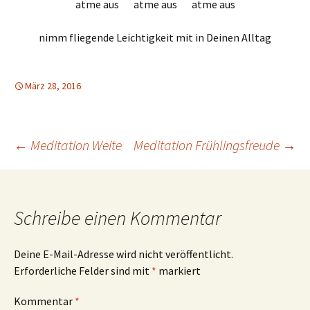
atme aus atme aus atme aus
nimm fliegende Leichtigkeit mit in Deinen Alltag
März 28, 2016
Beitrags-
←
Meditation Weite
Meditation Frühlingsfreude
→
Navigation
Schreibe einen Kommentar
Deine E-Mail-Adresse wird nicht veröffentlicht.
Erforderliche Felder sind mit
*
markiert
Kommentar
*