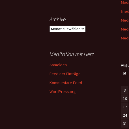
Medi
fried
Archive
Medi
Archive
Medi
Medi
Meditation mit Herz
Anmelden
Augu
M
Feed der Einträge
Kommentare-Feed
3
WordPress.org
10
17
24
31