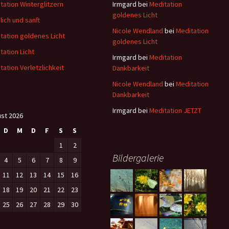
tation Winterglitzern
Irmgard
bei
Meditation
goldenes Licht
lich und sanft
Nicole Wendland
bei
Meditation
tation goldenes Licht
goldenes Licht
tation Licht
Irmgard
bei
Meditation
tation Verletzlichkeit
Dankbarkeit
Nicole Wendland
bei
Meditation
Dankbarkeit
Irmgard
bei
Meditation JETZT
st 2026
D
M
D
F
S
S
1
2
Bildergalerie
4
5
6
7
8
9
11
12
13
14
15
16
18
19
20
21
22
23
25
26
27
28
29
30