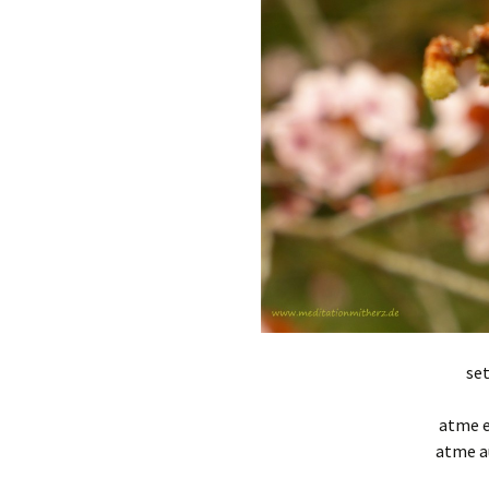
set
atme 
atme 