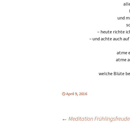
all
und ma
s
– heute richte i
– und achte auch au
atme 
atme 
welche Blüte be
April 9, 2016
Beitrags-
←
Meditation Frühlingsfreude