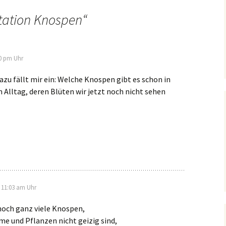
tation Knospen
“
10 pm Uhr
azu fällt mir ein: Welche Knospen gibt es schon in
Alltag, deren Blüten wir jetzt noch nicht sehen
m 11:03 am Uhr
ch ganz viele Knospen,
e und Pflanzen nicht geizig sind,