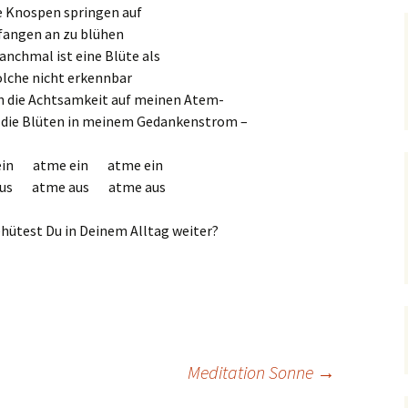
e Knospen springen auf
fangen an zu blühen
nchmal ist eine Blüte als
olche nicht erkennbar
ch die Achtsamkeit auf meinen Atem-
f die Blüten in meinem Gedankenstrom –
ein atme ein atme ein
aus atme aus atme aus
hütest Du in Deinem Alltag weiter?
Meditation Sonne
→