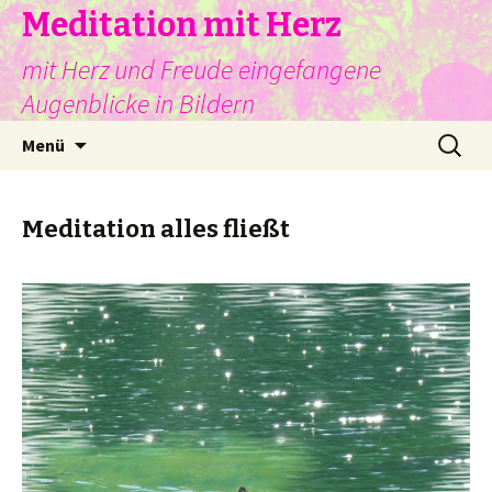
Meditation mit Herz
mit Herz und Freude eingefangene
Augenblicke in Bildern
Springe
Suche
Menü
zum
nach:
Inhalt
Meditation alles fließt